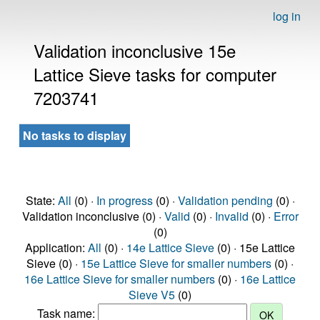
log in
Validation inconclusive 15e
Lattice Sieve tasks for computer
7203741
No tasks to display
State:
All
(0) ·
In progress
(0) ·
Validation pending
(0) ·
Validation inconclusive (0) ·
Valid
(0) ·
Invalid
(0) ·
Error
(0)
Application:
All
(0) ·
14e Lattice Sieve
(0) · 15e Lattice
Sieve (0) ·
15e Lattice Sieve for smaller numbers
(0) ·
16e Lattice Sieve for smaller numbers
(0) ·
16e Lattice
Sieve V5
(0)
Task name: