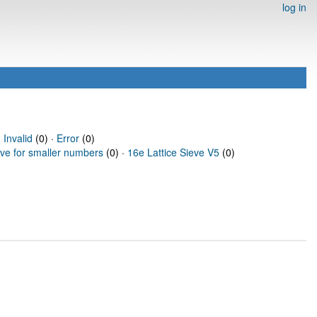
log in
·
Invalid
(0) ·
Error
(0)
eve for smaller numbers
(0) ·
16e Lattice Sieve V5
(0)