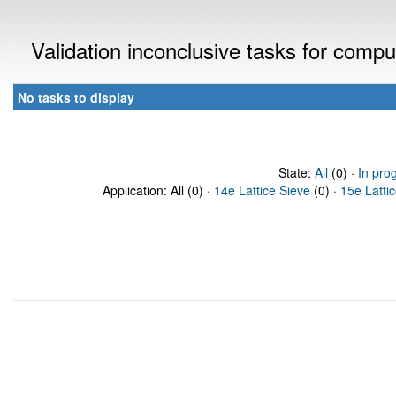
Validation inconclusive tasks for comp
No tasks to display
State:
All
(0) ·
In pro
Application: All (0) ·
14e Lattice Sieve
(0) ·
15e Latti