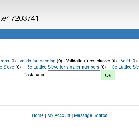
uter 7203741
gress
(0) ·
Validation pending
(0) · Validation inconclusive (0) ·
Valid
(0) 
ce Sieve
(0) ·
15e Lattice Sieve for smaller numbers
(0) ·
16e Lattice Si
Task name:
Home
|
My Account
|
Message Boards