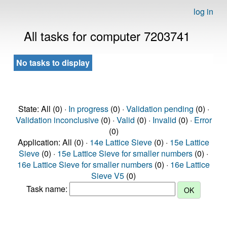
log in
All tasks for computer 7203741
No tasks to display
State: All (0) ·
In progress
(0) ·
Validation pending
(0) ·
Validation inconclusive
(0) ·
Valid
(0) ·
Invalid
(0) ·
Error
(0)
Application: All (0) ·
14e Lattice Sieve
(0) ·
15e Lattice
Sieve
(0) ·
15e Lattice Sieve for smaller numbers
(0) ·
16e Lattice Sieve for smaller numbers
(0) ·
16e Lattice
Sieve V5
(0)
Task name: