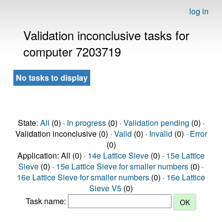
log in
Validation inconclusive tasks for
computer 7203719
No tasks to display
State:
All
(0) ·
In progress
(0) ·
Validation pending
(0) ·
Validation inconclusive (0) ·
Valid
(0) ·
Invalid
(0) ·
Error
(0)
Application: All (0) ·
14e Lattice Sieve
(0) ·
15e Lattice
Sieve
(0) ·
15e Lattice Sieve for smaller numbers
(0) ·
16e Lattice Sieve for smaller numbers
(0) ·
16e Lattice
Sieve V5
(0)
Task name: