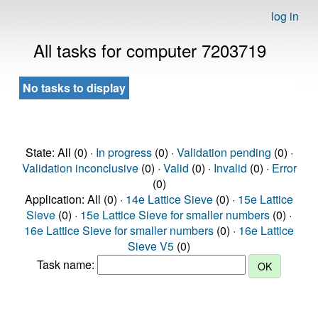
log in
All tasks for computer 7203719
No tasks to display
State: All (0) ·
In progress
(0) ·
Validation pending
(0) ·
Validation inconclusive
(0) ·
Valid
(0) ·
Invalid
(0) ·
Error
(0)
Application: All (0) ·
14e Lattice Sieve
(0) ·
15e Lattice
Sieve
(0) ·
15e Lattice Sieve for smaller numbers
(0) ·
16e Lattice Sieve for smaller numbers
(0) ·
16e Lattice
Sieve V5
(0)
Task name: