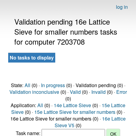
log in
Validation pending 16e Lattice
Sieve for smaller numbers tasks
for computer 7203708
No tasks to display
State:
All
(0) ·
In progress
(0) · Validation pending (0) ·
Validation inconclusive
(0) ·
Valid
(0) ·
Invalid
(0) ·
Error
(0)
Application:
All
(0) ·
14e Lattice Sieve
(0) ·
15e Lattice
Sieve
(0) ·
15e Lattice Sieve for smaller numbers
(0) ·
16e Lattice Sieve for smaller numbers (0) ·
16e Lattice
Sieve V5
(0)
Task name: