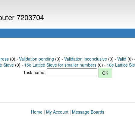
mputer 7203704
gress
(0) ·
Validation pending
(0) ·
Validation inconclusive
(0) ·
Valid
(0) ·
ce Sieve
(0) ·
15e Lattice Sieve for smaller numbers
(0) ·
16e Lattice Si
Task name:
Home
|
My Account
|
Message Boards