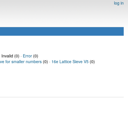
log in
 Invalid (0) ·
Error
(0)
eve for smaller numbers
(0) ·
16e Lattice Sieve V5
(0)