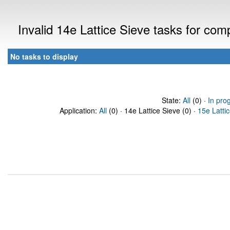
Invalid 14e Lattice Sieve tasks for co
No tasks to display
State:
All
(0) ·
In pro
Application:
All
(0) · 14e Lattice Sieve (0) ·
15e Latti