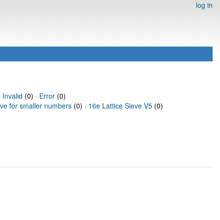
log in
·
Invalid
(0) ·
Error
(0)
eve for smaller numbers
(0) ·
16e Lattice Sieve V5
(0)