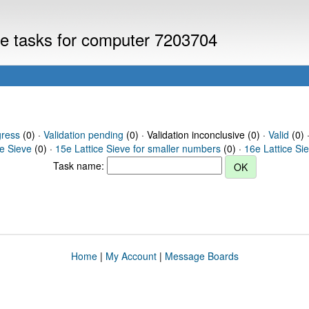
eve tasks for computer 7203704
gress
(0) ·
Validation pending
(0) · Validation inconclusive (0) ·
Valid
(0) 
ce Sieve
(0) ·
15e Lattice Sieve for smaller numbers
(0) ·
16e Lattice Si
Task name:
Home
|
My Account
|
Message Boards