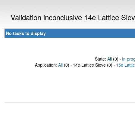
Validation inconclusive 14e Lattice Si
No tasks to display
State:
All
(0) ·
In pro
Application:
All
(0) · 14e Lattice Sieve (0) ·
15e Latti