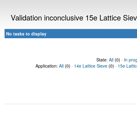
Validation inconclusive 15e Lattice Si
No tasks to display
State:
All
(0) ·
In pro
Application:
All
(0) ·
14e Lattice Sieve
(0) ·
15e Latti