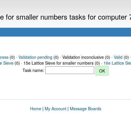
eve for smaller numbers tasks for computer
gress
(0) ·
Validation pending
(0) · Validation inconclusive (0) ·
Valid
(0) 
ce Sieve
(0) · 15e Lattice Sieve for smaller numbers (0) ·
16e Lattice Si
Task name:
Home
|
My Account
|
Message Boards