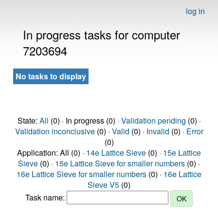
log in
In progress tasks for computer
7203694
No tasks to display
State:
All
(0) · In progress (0) ·
Validation pending
(0) ·
Validation inconclusive
(0) ·
Valid
(0) ·
Invalid
(0) ·
Error
(0)
Application: All (0) ·
14e Lattice Sieve
(0) ·
15e Lattice
Sieve
(0) ·
15e Lattice Sieve for smaller numbers
(0) ·
16e Lattice Sieve for smaller numbers
(0) ·
16e Lattice
Sieve V5
(0)
Task name: