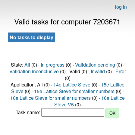
log in
Valid tasks for computer 7203671
No tasks to display
State:
All
(0) ·
In progress
(0) ·
Validation pending
(0) ·
Validation inconclusive
(0) · Valid (0) ·
Invalid
(0) ·
Error
(0)
Application: All (0) ·
14e Lattice Sieve
(0) ·
15e Lattice
Sieve
(0) ·
15e Lattice Sieve for smaller numbers
(0) ·
16e Lattice Sieve for smaller numbers
(0) ·
16e Lattice
Sieve V5
(0)
Task name: