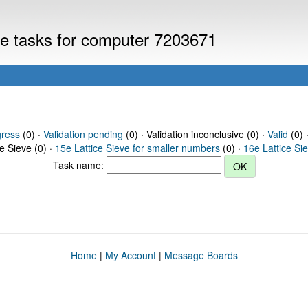
eve tasks for computer 7203671
gress
(0) ·
Validation pending
(0) · Validation inconclusive (0) ·
Valid
(0) 
ce Sieve (0) ·
15e Lattice Sieve for smaller numbers
(0) ·
16e Lattice Si
Task name:
Home
|
My Account
|
Message Boards