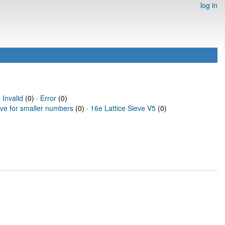
log in
·
Invalid
(0) ·
Error
(0)
eve for smaller numbers
(0) ·
16e Lattice Sieve V5
(0)