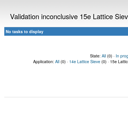
Validation inconclusive 15e Lattice Si
No tasks to display
State:
All
(0) ·
In pro
Application:
All
(0) ·
14e Lattice Sieve
(0) · 15e Latti