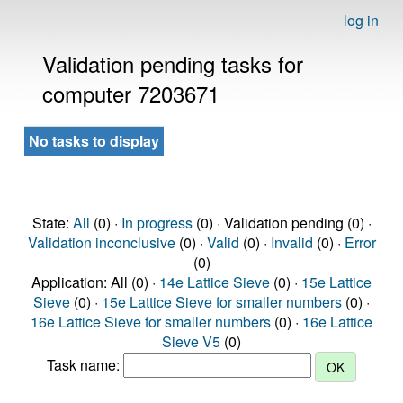
log in
Validation pending tasks for
computer 7203671
No tasks to display
State:
All
(0) ·
In progress
(0) · Validation pending (0) ·
Validation inconclusive
(0) ·
Valid
(0) ·
Invalid
(0) ·
Error
(0)
Application: All (0) ·
14e Lattice Sieve
(0) ·
15e Lattice
Sieve
(0) ·
15e Lattice Sieve for smaller numbers
(0) ·
16e Lattice Sieve for smaller numbers
(0) ·
16e Lattice
Sieve V5
(0)
Task name: