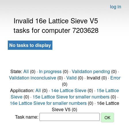
log in
Invalid 16e Lattice Sieve V5
tasks for computer 7203628
No tasks to display
State:
All
(0) ·
In progress
(0) ·
Validation pending
(0) ·
Validation inconclusive
(0) ·
Valid
(0) · Invalid (0) ·
Error
(0)
Application:
All
(0) ·
14e Lattice Sieve
(0) ·
15e Lattice
Sieve
(0) ·
15e Lattice Sieve for smaller numbers
(0) ·
16e Lattice Sieve for smaller numbers
(0) · 16e Lattice
Sieve V5 (0)
Task name: