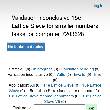
log in
Validation inconclusive 15e
Lattice Sieve for smaller numbers
tasks for computer 7203628
No tasks to display
State:
All
(0) ·
In progress
(0) ·
Validation pending
(0) ·
Validation inconclusive (0) ·
Valid
(0) ·
Invalid
(0) ·
Error
(0)
Application:
All
(0) ·
14e Lattice Sieve
(0) ·
15e Lattice
Sieve
(0) · 15e Lattice Sieve for smaller numbers (0) ·
16e Lattice Sieve for smaller numbers
(0) ·
16e Lattice
Sieve V5
(0)
Task name: