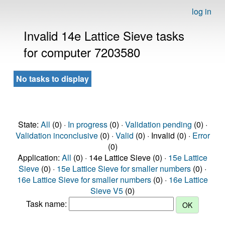
log in
Invalid 14e Lattice Sieve tasks
for computer 7203580
No tasks to display
State:
All
(0) ·
In progress
(0) ·
Validation pending
(0) ·
Validation inconclusive
(0) ·
Valid
(0) · Invalid (0) ·
Error
(0)
Application:
All
(0) · 14e Lattice Sieve (0) ·
15e Lattice
Sieve
(0) ·
15e Lattice Sieve for smaller numbers
(0) ·
16e Lattice Sieve for smaller numbers
(0) ·
16e Lattice
Sieve V5
(0)
Task name: