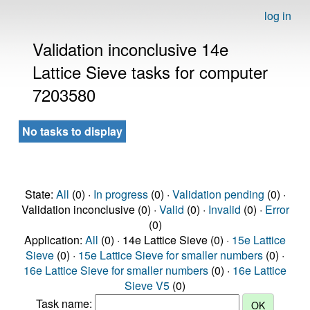
log in
Validation inconclusive 14e
Lattice Sieve tasks for computer
7203580
No tasks to display
State:
All
(0) ·
In progress
(0) ·
Validation pending
(0) ·
Validation inconclusive (0) ·
Valid
(0) ·
Invalid
(0) ·
Error
(0)
Application:
All
(0) · 14e Lattice Sieve (0) ·
15e Lattice
Sieve
(0) ·
15e Lattice Sieve for smaller numbers
(0) ·
16e Lattice Sieve for smaller numbers
(0) ·
16e Lattice
Sieve V5
(0)
Task name: