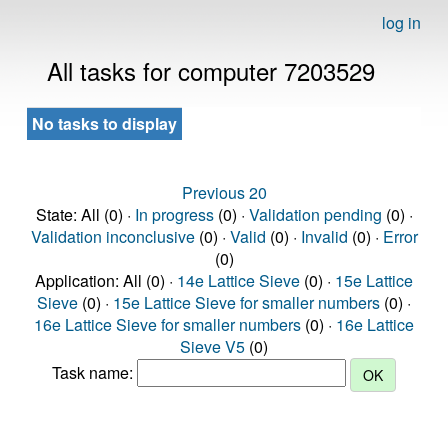
log in
All tasks for computer 7203529
No tasks to display
Previous 20
State: All (0) ·
In progress
(0) ·
Validation pending
(0) ·
Validation inconclusive
(0) ·
Valid
(0) ·
Invalid
(0) ·
Error
(0)
Application: All (0) ·
14e Lattice Sieve
(0) ·
15e Lattice
Sieve
(0) ·
15e Lattice Sieve for smaller numbers
(0) ·
16e Lattice Sieve for smaller numbers
(0) ·
16e Lattice
Sieve V5
(0)
Task name: