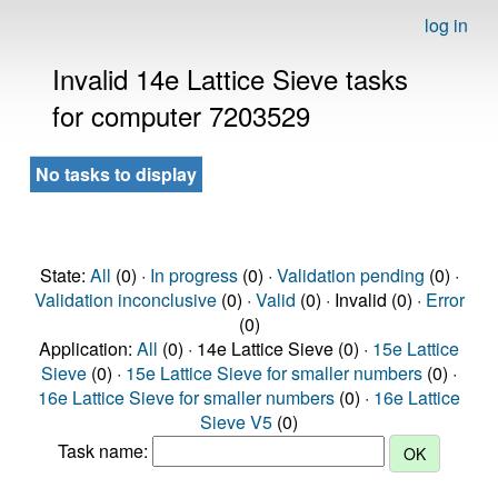
log in
Invalid 14e Lattice Sieve tasks
for computer 7203529
No tasks to display
State:
All
(0) ·
In progress
(0) ·
Validation pending
(0) ·
Validation inconclusive
(0) ·
Valid
(0) · Invalid (0) ·
Error
(0)
Application:
All
(0) · 14e Lattice Sieve (0) ·
15e Lattice
Sieve
(0) ·
15e Lattice Sieve for smaller numbers
(0) ·
16e Lattice Sieve for smaller numbers
(0) ·
16e Lattice
Sieve V5
(0)
Task name: