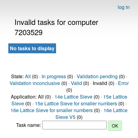
log in
Invalid tasks for computer
7203529
No tasks to display
State:
All
(0) ·
In progress
(0) ·
Validation pending
(0) ·
Validation inconclusive
(0) ·
Valid
(0) · Invalid (0) ·
Error
(0)
Application: All (0) ·
14e Lattice Sieve
(0) ·
15e Lattice
Sieve
(0) ·
15e Lattice Sieve for smaller numbers
(0) ·
16e Lattice Sieve for smaller numbers
(0) ·
16e Lattice
Sieve V5
(0)
Task name: