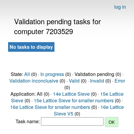
log in
Validation pending tasks for
computer 7203529
No tasks to display
State:
All
(0) ·
In progress
(0) · Validation pending (0) ·
Validation inconclusive
(0) ·
Valid
(0) ·
Invalid
(0) ·
Error
(0)
Application: All (0) ·
14e Lattice Sieve
(0) ·
15e Lattice
Sieve
(0) ·
15e Lattice Sieve for smaller numbers
(0) ·
16e Lattice Sieve for smaller numbers
(0) ·
16e Lattice
Sieve V5
(0)
Task name: