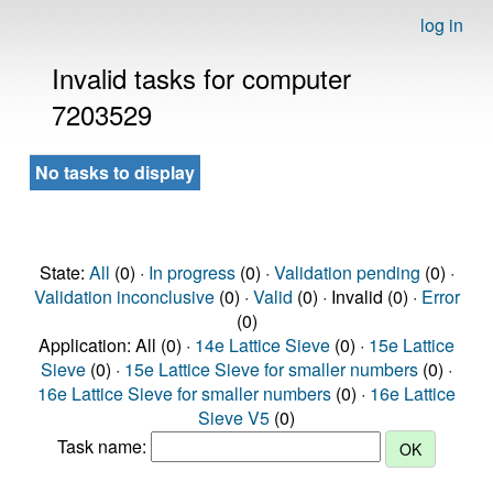
log in
Invalid tasks for computer
7203529
No tasks to display
State:
All
(0) ·
In progress
(0) ·
Validation pending
(0) ·
Validation inconclusive
(0) ·
Valid
(0) · Invalid (0) ·
Error
(0)
Application: All (0) ·
14e Lattice Sieve
(0) ·
15e Lattice
Sieve
(0) ·
15e Lattice Sieve for smaller numbers
(0) ·
16e Lattice Sieve for smaller numbers
(0) ·
16e Lattice
Sieve V5
(0)
Task name: