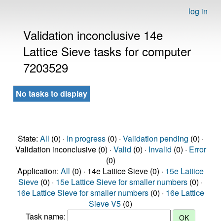
log in
Validation inconclusive 14e
Lattice Sieve tasks for computer
7203529
No tasks to display
State:
All
(0) ·
In progress
(0) ·
Validation pending
(0) ·
Validation inconclusive (0) ·
Valid
(0) ·
Invalid
(0) ·
Error
(0)
Application:
All
(0) · 14e Lattice Sieve (0) ·
15e Lattice
Sieve
(0) ·
15e Lattice Sieve for smaller numbers
(0) ·
16e Lattice Sieve for smaller numbers
(0) ·
16e Lattice
Sieve V5
(0)
Task name: