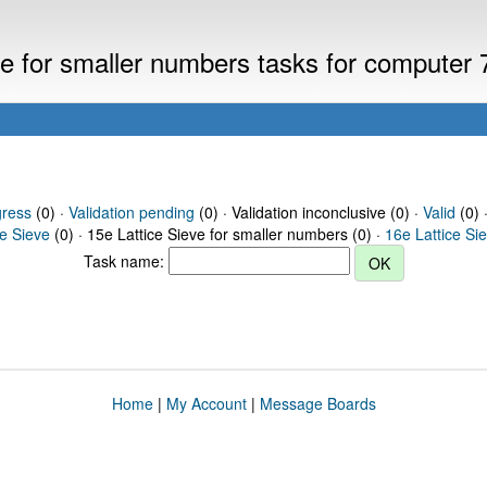
eve for smaller numbers tasks for computer
gress
(0) ·
Validation pending
(0) · Validation inconclusive (0) ·
Valid
(0) 
ce Sieve
(0) · 15e Lattice Sieve for smaller numbers (0) ·
16e Lattice Si
Task name:
Home
|
My Account
|
Message Boards