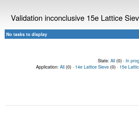
Validation inconclusive 15e Lattice Si
No tasks to display
State:
All
(0) ·
In pro
Application:
All
(0) ·
14e Lattice Sieve
(0) ·
15e Latti