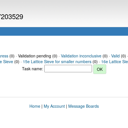
 7203529
gress
(0) · Validation pending (0) ·
Validation inconclusive
(0) ·
Valid
(0) 
ce Sieve
(0) ·
15e Lattice Sieve for smaller numbers
(0) ·
16e Lattice Si
Task name:
Home
|
My Account
|
Message Boards