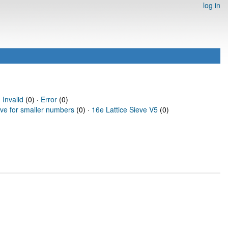
log in
·
Invalid
(0) ·
Error
(0)
eve for smaller numbers
(0) ·
16e Lattice Sieve V5
(0)