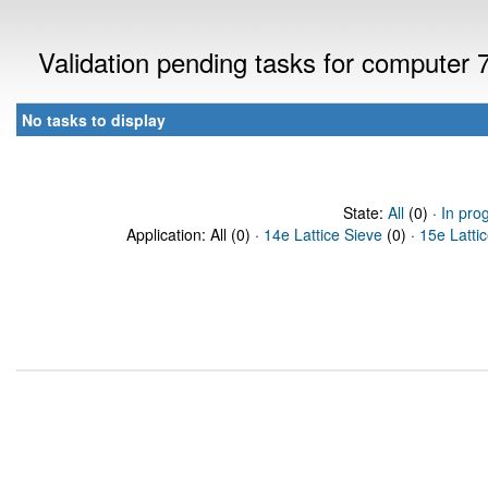
Validation pending tasks for computer
No tasks to display
State:
All
(0) ·
In pro
Application: All (0) ·
14e Lattice Sieve
(0) ·
15e Latti