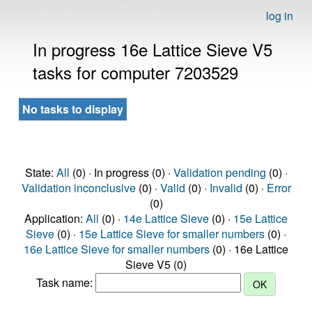
log in
In progress 16e Lattice Sieve V5
tasks for computer 7203529
No tasks to display
State:
All
(0) · In progress (0) ·
Validation pending
(0) ·
Validation inconclusive
(0) ·
Valid
(0) ·
Invalid
(0) ·
Error
(0)
Application:
All
(0) ·
14e Lattice Sieve
(0) ·
15e Lattice
Sieve
(0) ·
15e Lattice Sieve for smaller numbers
(0) ·
16e Lattice Sieve for smaller numbers
(0) · 16e Lattice
Sieve V5 (0)
Task name: