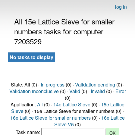
log in
All 15e Lattice Sieve for smaller
numbers tasks for computer
7203529
No tasks to display
State: All (0) ·
In progress
(0) ·
Validation pending
(0) ·
Validation inconclusive
(0) ·
Valid
(0) ·
Invalid
(0) ·
Error
(0)
Application:
All
(0) ·
14e Lattice Sieve
(0) ·
15e Lattice
Sieve
(0) · 15e Lattice Sieve for smaller numbers (0) ·
16e Lattice Sieve for smaller numbers
(0) ·
16e Lattice
Sieve V5
(0)
Task name: