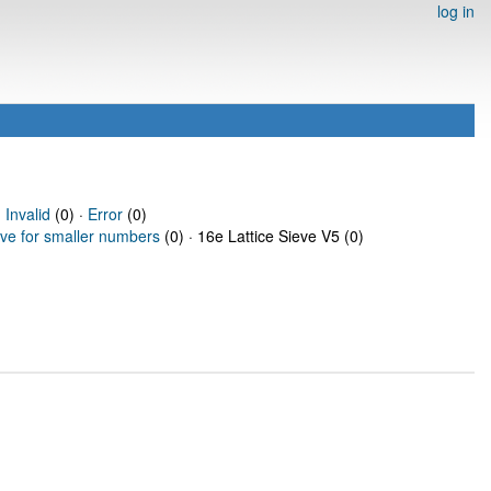
log in
·
Invalid
(0) ·
Error
(0)
eve for smaller numbers
(0) · 16e Lattice Sieve V5 (0)