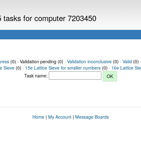
V5 tasks for computer 7203450
gress
(0) · Validation pending (0) ·
Validation inconclusive
(0) ·
Valid
(0) 
ce Sieve
(0) ·
15e Lattice Sieve for smaller numbers
(0) ·
16e Lattice Si
Task name:
Home
|
My Account
|
Message Boards