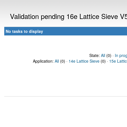
Validation pending 16e Lattice Sieve 
No tasks to display
State:
All
(0) ·
In pro
Application:
All
(0) ·
14e Lattice Sieve
(0) ·
15e Latti