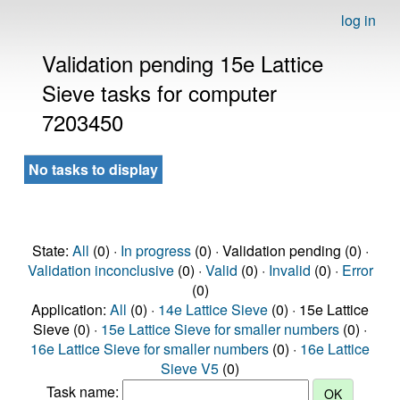
log in
Validation pending 15e Lattice
Sieve tasks for computer
7203450
No tasks to display
State:
All
(0) ·
In progress
(0) · Validation pending (0) ·
Validation inconclusive
(0) ·
Valid
(0) ·
Invalid
(0) ·
Error
(0)
Application:
All
(0) ·
14e Lattice Sieve
(0) · 15e Lattice
Sieve (0) ·
15e Lattice Sieve for smaller numbers
(0) ·
16e Lattice Sieve for smaller numbers
(0) ·
16e Lattice
Sieve V5
(0)
Task name: