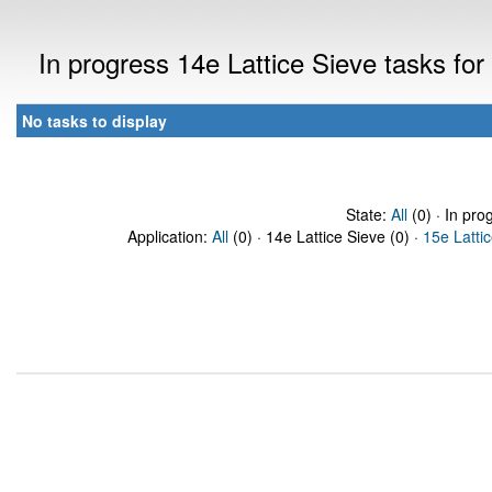
In progress 14e Lattice Sieve tasks f
No tasks to display
State:
All
(0) · In pro
Application:
All
(0) · 14e Lattice Sieve (0) ·
15e Latti