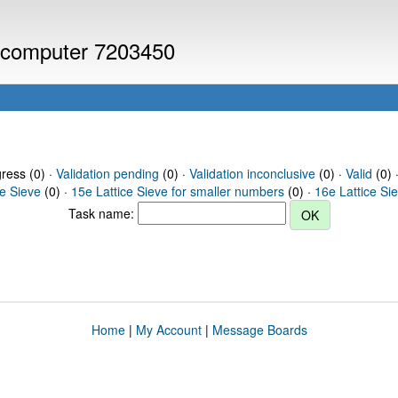
or computer 7203450
gress (0) ·
Validation pending
(0) ·
Validation inconclusive
(0) ·
Valid
(0) 
ce Sieve
(0) ·
15e Lattice Sieve for smaller numbers
(0) ·
16e Lattice Si
Task name:
Home
|
My Account
|
Message Boards