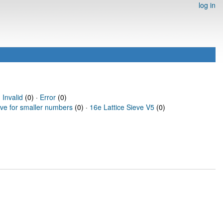
log in
·
Invalid
(0) ·
Error
(0)
eve for smaller numbers
(0) ·
16e Lattice Sieve V5
(0)