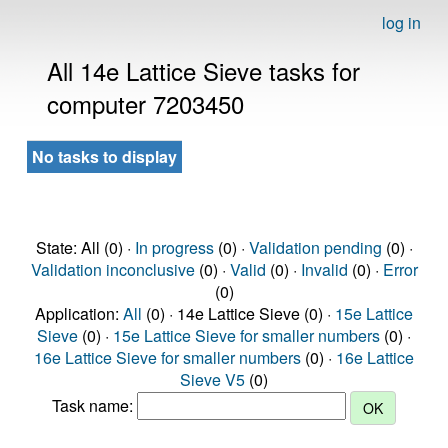
log in
All 14e Lattice Sieve tasks for
computer 7203450
No tasks to display
State: All (0) ·
In progress
(0) ·
Validation pending
(0) ·
Validation inconclusive
(0) ·
Valid
(0) ·
Invalid
(0) ·
Error
(0)
Application:
All
(0) · 14e Lattice Sieve (0) ·
15e Lattice
Sieve
(0) ·
15e Lattice Sieve for smaller numbers
(0) ·
16e Lattice Sieve for smaller numbers
(0) ·
16e Lattice
Sieve V5
(0)
Task name: