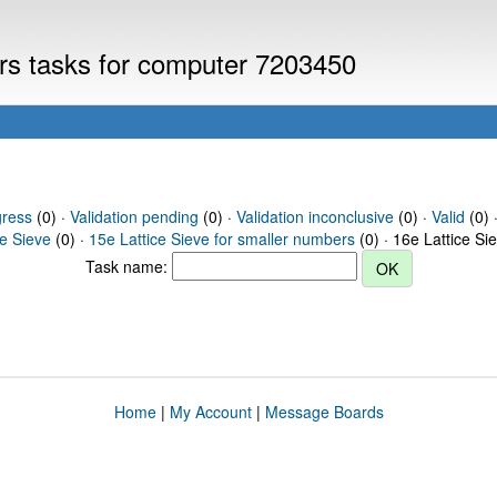
ers tasks for computer 7203450
gress
(0) ·
Validation pending
(0) ·
Validation inconclusive
(0) ·
Valid
(0) 
ce Sieve
(0) ·
15e Lattice Sieve for smaller numbers
(0) · 16e Lattice Si
Task name:
Home
|
My Account
|
Message Boards