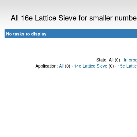
All 16e Lattice Sieve for smaller numb
No tasks to display
State: All (0) ·
In pro
Application:
All
(0) ·
14e Lattice Sieve
(0) ·
15e Latti