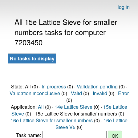
log in
All 15e Lattice Sieve for smaller
numbers tasks for computer
7203450
No tasks to display
State: All (0) ·
In progress
(0) ·
Validation pending
(0) ·
Validation inconclusive
(0) ·
Valid
(0) ·
Invalid
(0) ·
Error
(0)
Application:
All
(0) ·
14e Lattice Sieve
(0) ·
15e Lattice
Sieve
(0) · 15e Lattice Sieve for smaller numbers (0) ·
16e Lattice Sieve for smaller numbers
(0) ·
16e Lattice
Sieve V5
(0)
Task name: