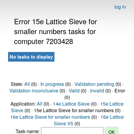
log in
Error 15e Lattice Sieve for
smaller numbers tasks for
computer 7203428
No tasks to display
State:
All
(0) ·
In progress
(0) ·
Validation pending
(0) ·
Validation inconclusive
(0) ·
Valid
(0) ·
Invalid
(0) · Error
(0)
Application:
All
(0) ·
14e Lattice Sieve
(0) ·
15e Lattice
Sieve
(0) · 15e Lattice Sieve for smaller numbers (0) ·
16e Lattice Sieve for smaller numbers
(0) ·
16e Lattice
Sieve V5
(0)
Task name: