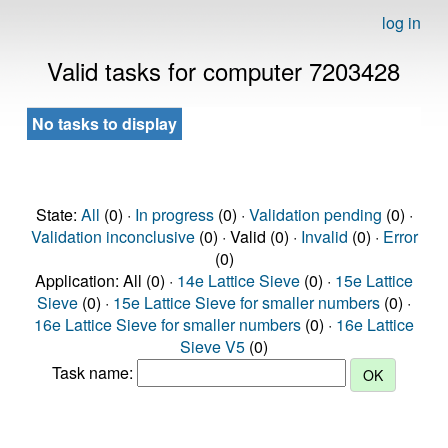
log in
Valid tasks for computer 7203428
No tasks to display
State:
All
(0) ·
In progress
(0) ·
Validation pending
(0) ·
Validation inconclusive
(0) · Valid (0) ·
Invalid
(0) ·
Error
(0)
Application: All (0) ·
14e Lattice Sieve
(0) ·
15e Lattice
Sieve
(0) ·
15e Lattice Sieve for smaller numbers
(0) ·
16e Lattice Sieve for smaller numbers
(0) ·
16e Lattice
Sieve V5
(0)
Task name: