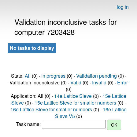
log in
Validation inconclusive tasks for
computer 7203428
No tasks to display
State:
All
(0) ·
In progress
(0) ·
Validation pending
(0) ·
Validation inconclusive (0) ·
Valid
(0) ·
Invalid
(0) ·
Error
(0)
Application: All (0) ·
14e Lattice Sieve
(0) ·
15e Lattice
Sieve
(0) ·
15e Lattice Sieve for smaller numbers
(0) ·
16e Lattice Sieve for smaller numbers
(0) ·
16e Lattice
Sieve V5
(0)
Task name: