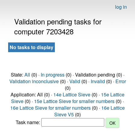
log in
Validation pending tasks for
computer 7203428
No tasks to display
State:
All
(0) ·
In progress
(0) · Validation pending (0) ·
Validation inconclusive
(0) ·
Valid
(0) ·
Invalid
(0) ·
Error
(0)
Application: All (0) ·
14e Lattice Sieve
(0) ·
15e Lattice
Sieve
(0) ·
15e Lattice Sieve for smaller numbers
(0) ·
16e Lattice Sieve for smaller numbers
(0) ·
16e Lattice
Sieve V5
(0)
Task name: