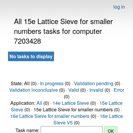
log in
All 15e Lattice Sieve for smaller
numbers tasks for computer
7203428
No tasks to display
State: All (0) ·
In progress
(0) ·
Validation pending
(0) ·
Validation inconclusive
(0) ·
Valid
(0) ·
Invalid
(0) ·
Error
(0)
Application:
All
(0) ·
14e Lattice Sieve
(0) ·
15e Lattice
Sieve
(0) · 15e Lattice Sieve for smaller numbers (0) ·
16e Lattice Sieve for smaller numbers
(0) ·
16e Lattice
Sieve V5
(0)
Task name: