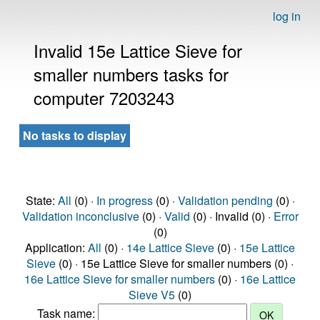
log in
Invalid 15e Lattice Sieve for
smaller numbers tasks for
computer 7203243
No tasks to display
State:
All
(0) ·
In progress
(0) ·
Validation pending
(0) ·
Validation inconclusive
(0) ·
Valid
(0) · Invalid (0) ·
Error
(0)
Application:
All
(0) ·
14e Lattice Sieve
(0) ·
15e Lattice
Sieve
(0) · 15e Lattice Sieve for smaller numbers (0) ·
16e Lattice Sieve for smaller numbers
(0) ·
16e Lattice
Sieve V5
(0)
Task name: