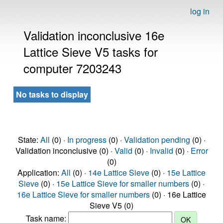
log in
Validation inconclusive 16e
Lattice Sieve V5 tasks for
computer 7203243
No tasks to display
State:
All
(0) ·
In progress
(0) ·
Validation pending
(0) ·
Validation inconclusive (0) ·
Valid
(0) ·
Invalid
(0) ·
Error
(0)
Application:
All
(0) ·
14e Lattice Sieve
(0) ·
15e Lattice
Sieve
(0) ·
15e Lattice Sieve for smaller numbers
(0) ·
16e Lattice Sieve for smaller numbers
(0) · 16e Lattice
Sieve V5 (0)
Task name: