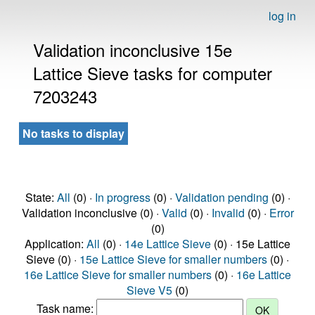
log in
Validation inconclusive 15e
Lattice Sieve tasks for computer
7203243
No tasks to display
State:
All
(0) ·
In progress
(0) ·
Validation pending
(0) ·
Validation inconclusive (0) ·
Valid
(0) ·
Invalid
(0) ·
Error
(0)
Application:
All
(0) ·
14e Lattice Sieve
(0) · 15e Lattice
Sieve (0) ·
15e Lattice Sieve for smaller numbers
(0) ·
16e Lattice Sieve for smaller numbers
(0) ·
16e Lattice
Sieve V5
(0)
Task name: