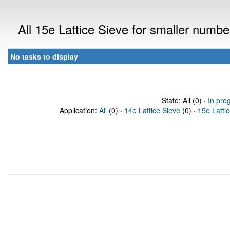
All 15e Lattice Sieve for smaller numb
No tasks to display
State: All (0) ·
In pro
Application:
All
(0) ·
14e Lattice Sieve
(0) ·
15e Latti