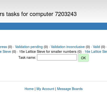
ers tasks for computer 7203243
gress
(0) ·
Validation pending
(0) ·
Validation inconclusive
(0) ·
Valid
(0) 
ce Sieve
(0) · 15e Lattice Sieve for smaller numbers (0) ·
16e Lattice Si
Task name:
Home
|
My Account
|
Message Boards