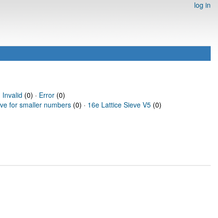
log in
·
Invalid
(0) ·
Error
(0)
eve for smaller numbers
(0) ·
16e Lattice Sieve V5
(0)