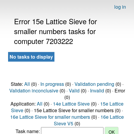
log in
Error 15e Lattice Sieve for
smaller numbers tasks for
computer 7203222
No tasks to display
State:
All
(0) ·
In progress
(0) ·
Validation pending
(0) ·
Validation inconclusive
(0) ·
Valid
(0) ·
Invalid
(0) · Error
(0)
Application:
All
(0) ·
14e Lattice Sieve
(0) ·
15e Lattice
Sieve
(0) · 15e Lattice Sieve for smaller numbers (0) ·
16e Lattice Sieve for smaller numbers
(0) ·
16e Lattice
Sieve V5
(0)
Task name: