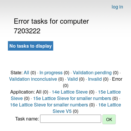
log in
Error tasks for computer
7203222
No tasks to display
State:
All
(0) ·
In progress
(0) ·
Validation pending
(0) ·
Validation inconclusive
(0) ·
Valid
(0) ·
Invalid
(0) · Error
(0)
Application: All (0) ·
14e Lattice Sieve
(0) ·
15e Lattice
Sieve
(0) ·
15e Lattice Sieve for smaller numbers
(0) ·
16e Lattice Sieve for smaller numbers
(0) ·
16e Lattice
Sieve V5
(0)
Task name: