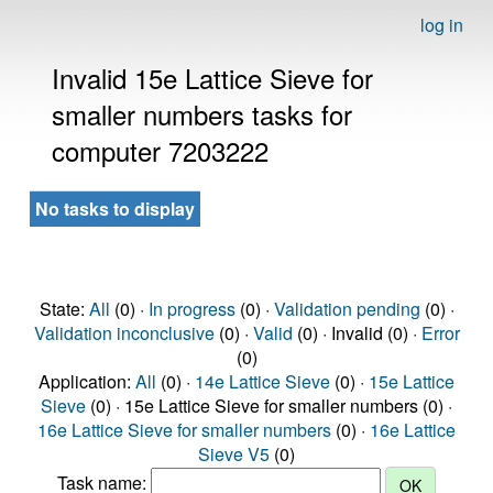
log in
Invalid 15e Lattice Sieve for
smaller numbers tasks for
computer 7203222
No tasks to display
State:
All
(0) ·
In progress
(0) ·
Validation pending
(0) ·
Validation inconclusive
(0) ·
Valid
(0) · Invalid (0) ·
Error
(0)
Application:
All
(0) ·
14e Lattice Sieve
(0) ·
15e Lattice
Sieve
(0) · 15e Lattice Sieve for smaller numbers (0) ·
16e Lattice Sieve for smaller numbers
(0) ·
16e Lattice
Sieve V5
(0)
Task name: