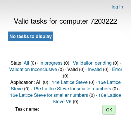
log in
Valid tasks for computer 7203222
No tasks to display
State:
All
(0) ·
In progress
(0) ·
Validation pending
(0) ·
Validation inconclusive
(0) · Valid (0) ·
Invalid
(0) ·
Error
(0)
Application: All (0) ·
14e Lattice Sieve
(0) ·
15e Lattice
Sieve
(0) ·
15e Lattice Sieve for smaller numbers
(0) ·
16e Lattice Sieve for smaller numbers
(0) ·
16e Lattice
Sieve V5
(0)
Task name: