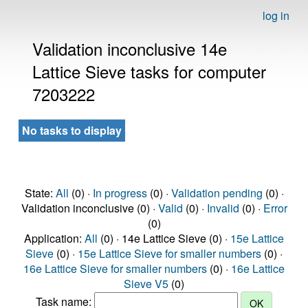
log in
Validation inconclusive 14e
Lattice Sieve tasks for computer
7203222
No tasks to display
State:
All
(0) ·
In progress
(0) ·
Validation pending
(0) ·
Validation inconclusive (0) ·
Valid
(0) ·
Invalid
(0) ·
Error
(0)
Application:
All
(0) · 14e Lattice Sieve (0) ·
15e Lattice
Sieve
(0) ·
15e Lattice Sieve for smaller numbers
(0) ·
16e Lattice Sieve for smaller numbers
(0) ·
16e Lattice
Sieve V5
(0)
Task name: