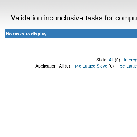
Validation inconclusive tasks for comp
No tasks to display
State:
All
(0) ·
In pro
Application: All (0) ·
14e Lattice Sieve
(0) ·
15e Latti