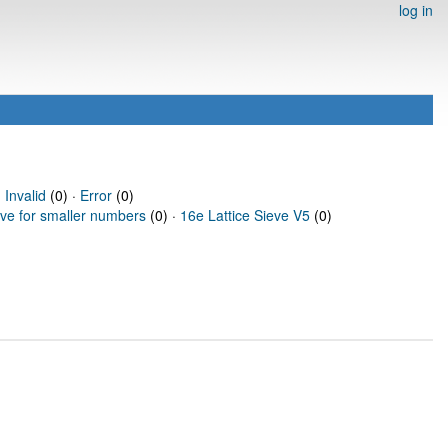
log in
·
Invalid
(0) ·
Error
(0)
eve for smaller numbers
(0) ·
16e Lattice Sieve V5
(0)