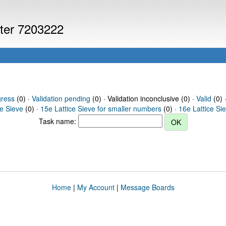
uter 7203222
gress
(0) ·
Validation pending
(0) · Validation inconclusive (0) ·
Valid
(0) 
ce Sieve
(0) ·
15e Lattice Sieve for smaller numbers
(0) ·
16e Lattice Si
Task name:
Home
|
My Account
|
Message Boards