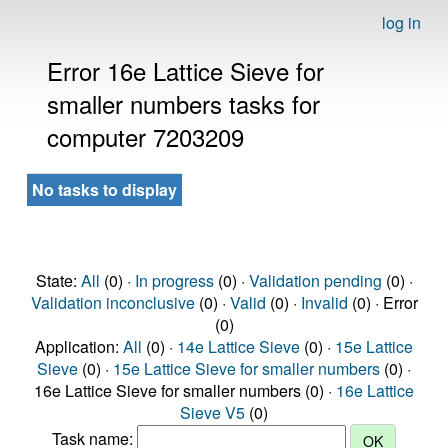
log in
Error 16e Lattice Sieve for
smaller numbers tasks for
computer 7203209
No tasks to display
State:
All
(0) ·
In progress
(0) ·
Validation pending
(0) ·
Validation inconclusive
(0) ·
Valid
(0) ·
Invalid
(0) · Error
(0)
Application:
All
(0) ·
14e Lattice Sieve
(0) ·
15e Lattice
Sieve
(0) ·
15e Lattice Sieve for smaller numbers
(0) ·
16e Lattice Sieve for smaller numbers (0) ·
16e Lattice
Sieve V5
(0)
Task name: