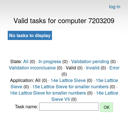
log in
Valid tasks for computer 7203209
No tasks to display
State:
All
(0) ·
In progress
(0) ·
Validation pending
(0) ·
Validation inconclusive
(0) · Valid (0) ·
Invalid
(0) ·
Error
(0)
Application: All (0) ·
14e Lattice Sieve
(0) ·
15e Lattice
Sieve
(0) ·
15e Lattice Sieve for smaller numbers
(0) ·
16e Lattice Sieve for smaller numbers
(0) ·
16e Lattice
Sieve V5
(0)
Task name: